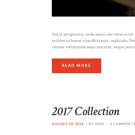
Sed ut perspiciatis, unde omnis iste natus erro
architecto beatae vitae dicta sunt, explicabo. 
ratione voluptatem sequi nesciunt, neque porr
READ MORE
2017 Collection
AUGUST 29, 2016
BY USER
0
COMMENT