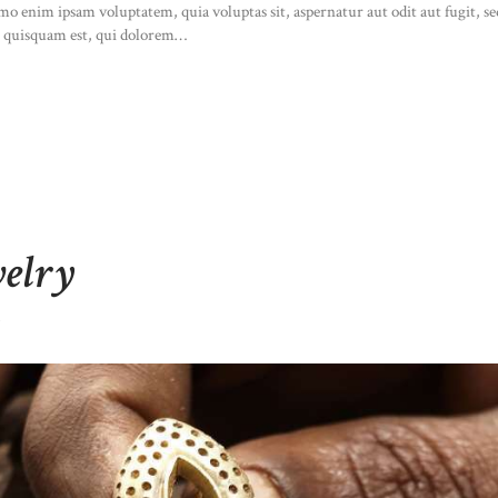
Nemo enim ipsam voluptatem, quia voluptas sit, aspernatur aut odit aut fugit, 
o quisquam est, qui dolorem…
welry
S