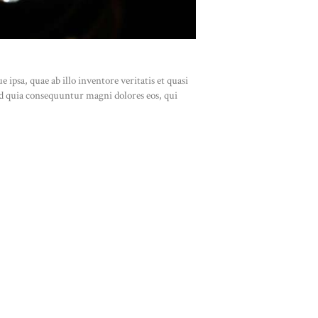
psa, quae ab illo inventore veritatis et quasi
sed quia consequuntur magni dolores eos, qui