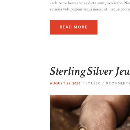
architecto beatae vitae dicta sunt, explicabo. 
ratione voluptatem sequi nesciunt, neque porr
READ MORE
Sterling Silver Je
AUGUST 29, 2016
BY USER
0
COMMENT