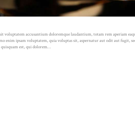
r sit voluptatem accusantium doloremque laudantium, totam rem aperiam eaque i
Nemo enim ipsam voluptatem, quia voluptas sit, aspernatur aut odit aut fugit, 
o quisquam est, qui dolorem…
S