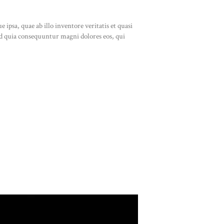
psa, quae ab illo inventore veritatis et quasi
sed quia consequuntur magni dolores eos, qui