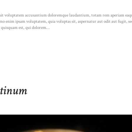
r sit voluptatem accusantium doloremque laudantium, totam rem aperiam eaque i
Nemo enim ipsam voluptatem, quia voluptas sit, aspernatur aut odit aut fugit, 
o quisquam est, qui dolorem…
atinum
S