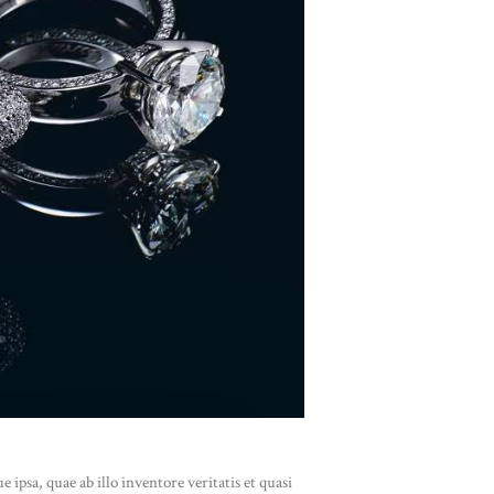
psa, quae ab illo inventore veritatis et quasi