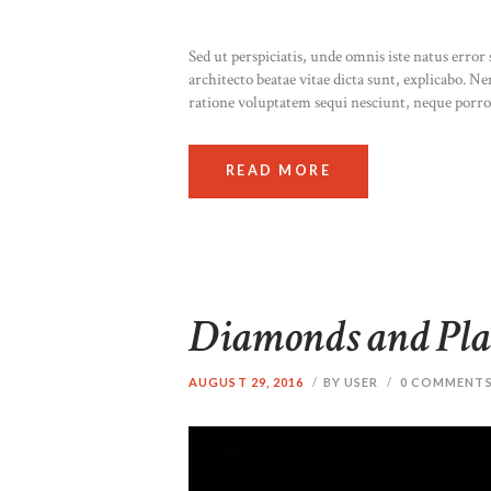
Sed ut perspiciatis, unde omnis iste natus erro
architecto beatae vitae dicta sunt, explicabo. 
ratione voluptatem sequi nesciunt, neque porr
READ MORE
Diamonds and Pl
AUGUST 29, 2016
BY USER
0
COMMENT