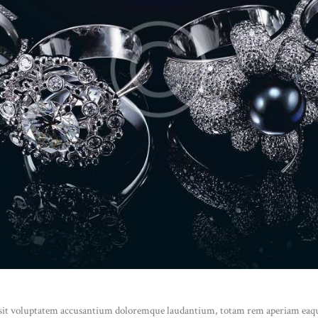
r sit voluptatem accusantium doloremque laudantium, totam rem aperiam eaque i